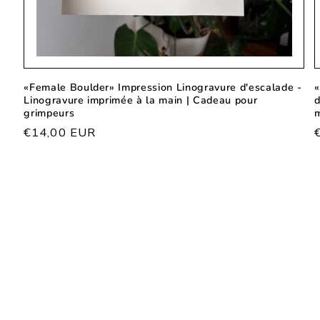
«Female Boulder» Impression Linogravure d'escalade -
«
Linogravure imprimée à la main | Cadeau pour
d
grimpeurs
m
Prix
€14,00 EUR
habituel