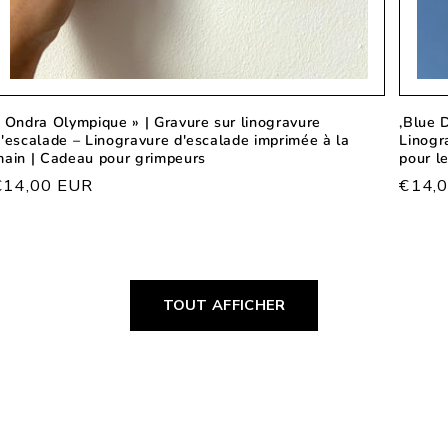
 Ondra Olympique » | Gravure sur linogravure
,Blue 
'escalade – Linogravure d'escalade imprimée à la
Linogr
ain | Cadeau pour grimpeurs
pour l
Prix
€14,00 EUR
Prix
€14,
habituel
habit
TOUT AFFICHER