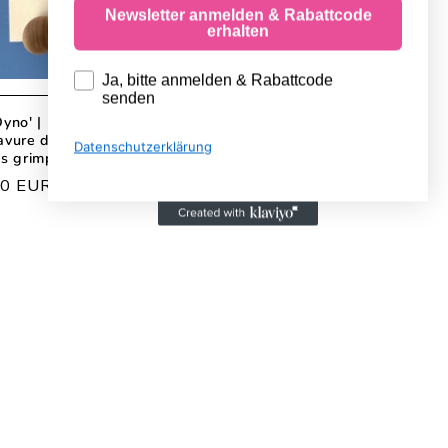
Newsletter anmelden & Rabattcode
erhalten
Anmeldung Newsletter
Ja, bitte anmelden & Rabattcode
senden
Dyno' | Estampe de Linogravure d'Escalade –
avure d'Escalade imprimée à la main | Cadeau
Datenschutzerklärung
es grimpeurs
00 EUR
uel