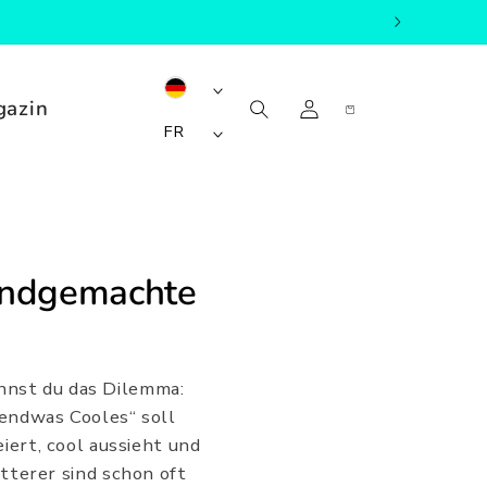
P
Allemagne
a
gazin
Connexion
Panier
|
L
EUR
FR
y
Français
€
a
s
n
/
g
r
u
é
e
handgemachte
g
i
o
nnst du das Dilemma:
n
gendwas Cooles“ soll
iert, cool aussieht und
etterer sind schon oft