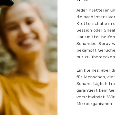
Jeder Kletterer un
die nach intensiv
Kletterschuhe in 
Session oder Snea
Hausmittel helfen 
Schuhdeo-Spray wu
bekämpft Gerüche b
nur zu überdecken
Ein kleines, aber
für Menschen, die v
Schuhe täglich tra
garantiert kein Ge
verschwindet. Wir
Mikroorganismen