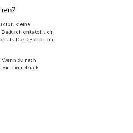
chen?
uktur, kleine
g. Dadurch entsteht ein
er als Dankeschön für
. Wenn du nach
tem Linoldruck