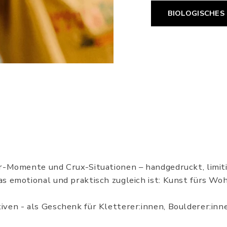
BIOLOGISCHES
r-Momente und Crux-Situationen – handgedruckt, limiti
 emotional und praktisch zugleich ist: Kunst fürs Woh
en - als Geschenk für Kletterer:innen, Boulderer:innen 