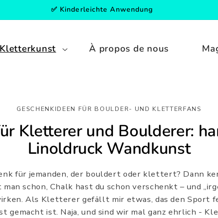
✅ Kinderleichte Anwendung
Kletterkunst
À propos de nous
Ma
GESCHENKIDEEN FÜR BOULDER- UND KLETTERFANS
ür Kletterer und Boulderer: 
Linoldruck Wandkunst
enk für jemanden, der bouldert oder klettert? Dann ke
 man schon, Chalk hast du schon verschenkt – und „ir
rken. Als Kletterer gefällt mir etwas, das den Sport fe
 gemacht ist. Naja, und sind wir mal ganz ehrlich - Kl