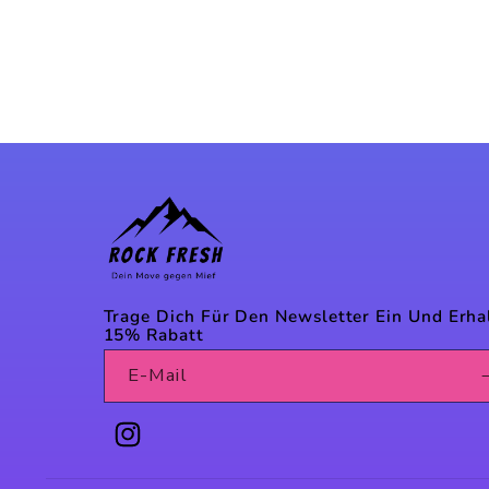
Trage Dich Für Den Newsletter Ein Und Erha
15% Rabatt
E-Mail
F
O
Instagram
L
G