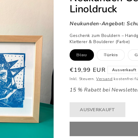
Linoldruck
Neukunden-Angebot: Schu
Geschenk zum Bouldern – Handge
Kletterer & Boulderer (Farbe)
Variante
Variante
Blau
Türkis
G
ausverkauft
ausverka
oder
oder
nicht
nicht
Normaler
€19,99 EUR
Ausverkauft
verfügbar
verfügba
Preis
Inkl. Steuern.
Versand
kostenfrei 
15 % Rabatt bei Newslett
AUSVERKAUFT