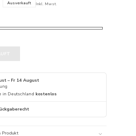
R
Ausverkauft
Inkl. Mwst.
AUFT
ust – Fr 14 August
rung
e in Deutschland
kostenlos
ückgaberecht
m Produkt