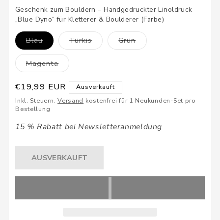
Geschenk zum Bouldern – Handgedruckter Linoldruck
„Blue Dyno“ für Kletterer & Boulderer (Farbe)
Variante
Variante
Variante
Blau
Türkis
Grün
ausverkauft
ausverkauft
ausverkauft
oder
oder
oder
nicht
nicht
nicht
Variante
Magenta
verfügbar
verfügbar
verfügbar
ausverkauft
oder
nicht
Normaler
€19,99 EUR
Ausverkauft
verfügbar
Preis
Inkl. Steuern.
Versand
kostenfrei für 1 Neukunden-Set pro
Bestellung
15 % Rabatt bei Newsletteranmeldung
AUSVERKAUFT