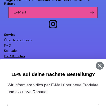
Trage Dich Für Den Newsletter Ein Und Erhalte 15%
Rabatt
E-Mail
F
O
Instagram
L
G
Service
E
U
Über Rock Fresh
N
FAQ
S
Kontakt
B2B Kunden
Rechtliches
15% auf deine nächste Bestellung?
AGB
Datenschutzerklärung
Wir informieren dich per E-Mail über neue Produkte
Widerrufsrecht
und exklusive Rabatte.
Versand
Cookie Einstellungen
Impressum
Email